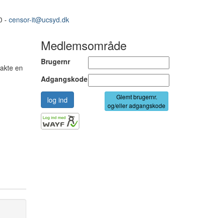
0 -
censor-it@ucsyd.dk
Medlemsområde
Brugernr
takte en
Adgangskode
Glemt brugernr.
og/eller adgangskode