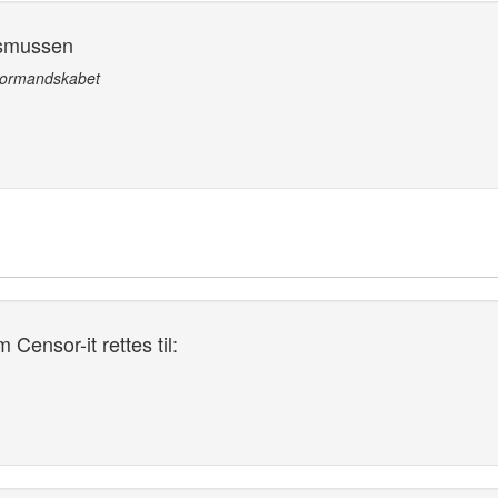
asmussen
rformandskabet
Censor-it rettes til: