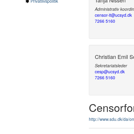
Tanja Nissen
Privatlivspolitik
Administrativ koordi
censor-it@ucsyd.dk
7266 5160
Christian Emil 
Sekretariatsleder
cesp@ucsyd.dk
7266 5160
Censorfo
http://www.sdu.dk/da/o