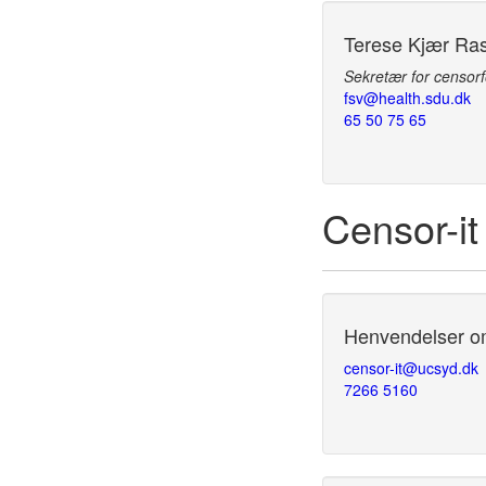
Terese Kjær R
Sekretær for censo
fsv@health.sdu.dk
65 50 75 65
Censor-it
Henvendelser om 
censor-it@ucsyd.dk
7266 5160