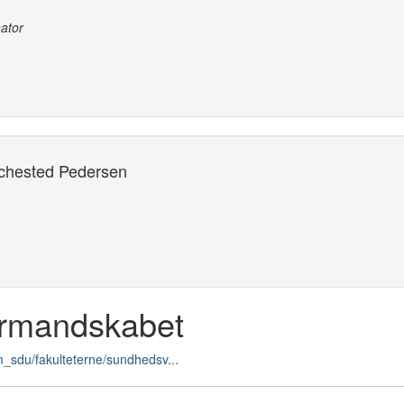
nator
Schested Pedersen
rmandskabet
m_sdu/fakulteterne/sundhedsv...